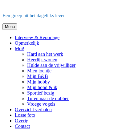
Ga
naar
Een greep uit het dagelijks leven
de
inhoud
Menu
Interview & Reportage
Opmerkelijk
Moi!
Hard aan het werk
Heerlijk wonen
Hulde aan de vrijwilliger
Mien toentje
Mijn B&B
Mijn hobby
Mijn hond & ik
Sportief bezig
Turen naar de dobber
Vroege vogels
Overzicht verhalen
Losse foto
Overig
Contact