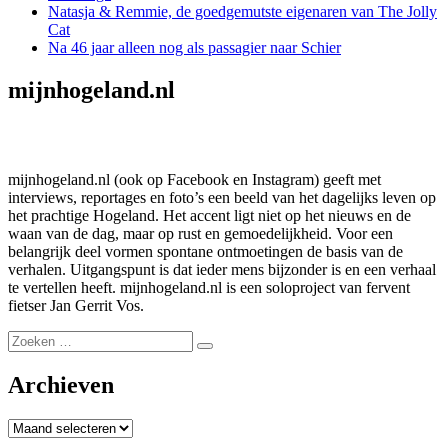
Natasja & Remmie, de goedgemutste eigenaren van The Jolly
Cat
Na 46 jaar alleen nog als passagier naar Schier
mijnhogeland.nl
mijnhogeland.nl (ook op Facebook en Instagram) geeft met
interviews, reportages en foto’s een beeld van het dagelijks leven op
het prachtige Hogeland. Het accent ligt niet op het nieuws en de
waan van de dag, maar op rust en gemoedelijkheid. Voor een
belangrijk deel vormen spontane ontmoetingen de basis van de
verhalen. Uitgangspunt is dat ieder mens bijzonder is en een verhaal
te vertellen heeft. mijnhogeland.nl is een soloproject van fervent
fietser Jan Gerrit Vos.
Zoeken
Zoeken
naar:
Archieven
Archieven