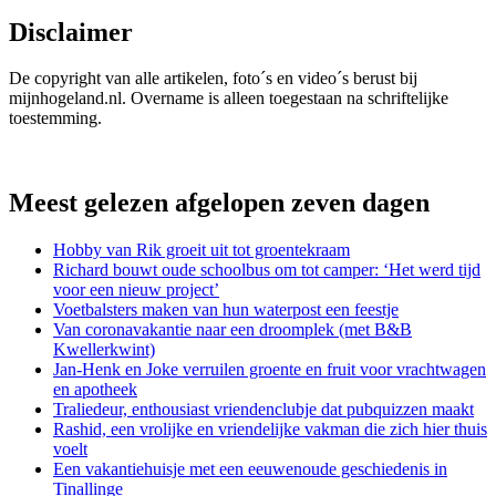
Disclaimer
De copyright van alle artikelen, foto´s en video´s berust bij
mijnhogeland.nl. Overname is alleen toegestaan na schriftelijke
toestemming.
Meest gelezen afgelopen zeven dagen
Hobby van Rik groeit uit tot groentekraam
Richard bouwt oude schoolbus om tot camper: ‘Het werd tijd
voor een nieuw project’
Voetbalsters maken van hun waterpost een feestje
Van coronavakantie naar een droomplek (met B&B
Kwellerkwint)
Jan-Henk en Joke verruilen groente en fruit voor vrachtwagen
en apotheek
Traliedeur, enthousiast vriendenclubje dat pubquizzen maakt
Rashid, een vrolijke en vriendelijke vakman die zich hier thuis
voelt
Een vakantiehuisje met een eeuwenoude geschiedenis in
Tinallinge