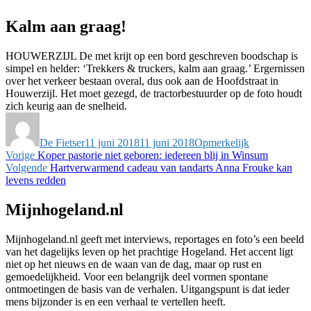
Kalm aan graag!
HOUWERZIJL De met krijt op een bord geschreven boodschap is
simpel en helder: ‘Trekkers & truckers, kalm aan graag.’ Ergernissen
over het verkeer bestaan overal, dus ook aan de Hoofdstraat in
Houwerzijl. Het moet gezegd, de tractorbestuurder op de foto houdt
zich keurig aan de snelheid.
Auteur
Geplaatst
Categorieën
op
De Fietser
11 juni 2018
11 juni 2018
Opmerkelijk
Bericht
Vorig
Vorige
Koper pastorie niet geboren: iedereen blij in Winsum
bericht:
Volgend
Volgende
Hartverwarmend cadeau van tandarts Anna Frouke kan
navigatie
bericht:
levens redden
Mijnhogeland.nl
Mijnhogeland.nl geeft met interviews, reportages en foto’s een beeld
van het dagelijks leven op het prachtige Hogeland. Het accent ligt
niet op het nieuws en de waan van de dag, maar op rust en
gemoedelijkheid. Voor een belangrijk deel vormen spontane
ontmoetingen de basis van de verhalen. Uitgangspunt is dat ieder
mens bijzonder is en een verhaal te vertellen heeft.