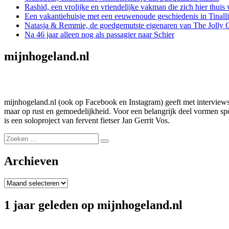
Rashid, een vrolijke en vriendelijke vakman die zich hier thuis 
Een vakantiehuisje met een eeuwenoude geschiedenis in Tinall
Natasja & Remmie, de goedgemutste eigenaren van The Jolly 
Na 46 jaar alleen nog als passagier naar Schier
mijnhogeland.nl
mijnhogeland.nl (ook op Facebook en Instagram) geeft met interviews,
maar op rust en gemoedelijkheid. Voor een belangrijk deel vormen spon
is een soloproject van fervent fietser Jan Gerrit Vos.
Zoeken
Zoeken
naar:
Archieven
Archieven
1 jaar geleden op mijnhogeland.nl