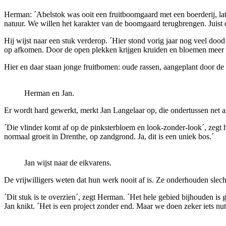
Herman: ´Abelstok was ooit een fruitboomgaard met een boerderij, lat
natuur. We willen het karakter van de boomgaard terugbrengen. Juist d
Hij wijst naar een stuk verderop. ´Hier stond vorig jaar nog veel dood
op afkomen. Door de open plekken krijgen kruiden en bloemen meer ka
Hier en daar staan jonge fruitbomen: oude rassen, aangeplant door d
Herman en Jan.
Er wordt hard gewerkt, merkt Jan Langelaar op, die ondertussen net a
´Die vlinder komt af op de pinksterbloem en look-zonder-look´, zegt hi
normaal groeit in Drenthe, op zandgrond. Ja, dit is een uniek bos.´
Jan wijst naar de eikvarens.
De vrijwilligers weten dat hun werk nooit af is. Ze onderhouden slech
´Dit stuk is te overzien´, zegt Herman. ´Het hele gebied bijhouden is ge
Jan knikt. ´Het is een project zonder end. Maar we doen zeker iets nut