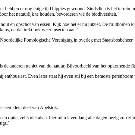
er hebben er nog enige tijd hippies gewoond. Sindsdien is het terrein
oor het natuurlijk te houden, bevorderen we de biodiversiteit.´
 hout en opschot van essen. Kijk hoe het er nu uitziet. De fruitbomen k
ns, en dat trekt ook weer insecten aan.´
e Noordelijke Pomologische Vereniging in overleg met Staatsbosbeheer.
ls de anderen geniet van de natuur. Bijvoorbeeld van het opkomende flui
j enthousiast. Even later staat hij even stil bij een bemoste perenboom 
ts een klein deel van Abelstok.
en optie, zelfs niet als ik hier mijn leven lang alle dagen bezig zou zijn
tigs.´