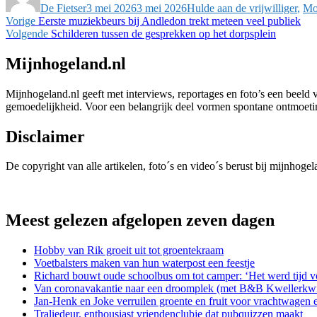
De Fietser
3 mei 2026
3 mei 2026
Hulde aan de vrijwilliger
,
Mo
Bericht
Vorig
Vorige
Eerste muziekbeurs bij Andledon trekt meteen veel publiek
bericht:
Volgend
Volgende
Schilderen tussen de gesprekken op het dorpsplein
navigatie
bericht:
Mijnhogeland.nl
Mijnhogeland.nl geeft met interviews, reportages en foto’s een beeld 
gemoedelijkheid. Voor een belangrijk deel vormen spontane ontmoetinge
Disclaimer
De copyright van alle artikelen, foto´s en video´s berust bij mijnhoge
Meest gelezen afgelopen zeven dagen
Hobby van Rik groeit uit tot groentekraam
Voetbalsters maken van hun waterpost een feestje
Richard bouwt oude schoolbus om tot camper: ‘Het werd tijd v
Van coronavakantie naar een droomplek (met B&B Kwellerkwi
Jan-Henk en Joke verruilen groente en fruit voor vrachtwagen 
Traliedeur, enthousiast vriendenclubje dat pubquizzen maakt