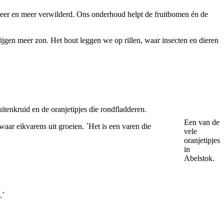
 meer en meer verwilderd. Ons onderhoud helpt de fruitbomen én de
rijgen meer zon. Het hout leggen we op rillen, waar insecten en dieren
tenkruid en de oranjetipjes die rondfladderen.
Een van de
waar eikvarens uit groeien. ´Het is een varen die
vele
oranjetipjes
in
Abelstok.
.´