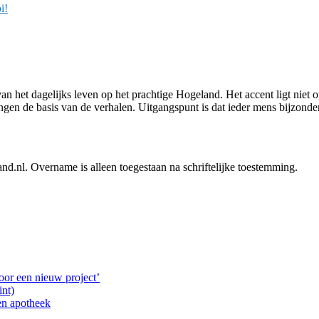
i!
van het dagelijks leven op het prachtige Hogeland. Het accent ligt niet
n de basis van de verhalen. Uitgangspunt is dat ieder mens bijzonder i
land.nl. Overname is alleen toegestaan na schriftelijke toestemming.
oor een nieuw project’
nt)
en apotheek