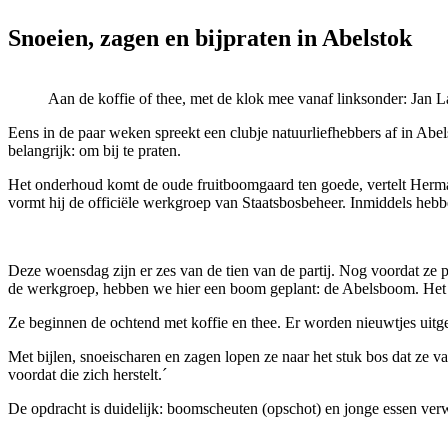
Snoeien, zagen en bijpraten in Abelstok
Aan de koffie of thee, met de klok mee vanaf linksonder: Jan
Eens in de paar weken spreekt een clubje natuurliefhebbers af in A
belangrijk: om bij te praten.
Het onderhoud komt de oude fruitboomgaard ten goede, vertelt Herman 
vormt hij de officiële werkgroep van Staatsbosbeheer. Inmiddels hebben
Deze woensdag zijn er zes van de tien van de partij. Nog voordat ze 
de werkgroep, hebben we hier een boom geplant: de Abelsboom. Het i
Ze beginnen de ochtend met koffie en thee. Er worden nieuwtjes uitgew
Met bijlen, snoeischaren en zagen lopen ze naar het stuk bos dat ze 
voordat die zich herstelt.´
De opdracht is duidelijk: boomscheuten (opschot) en jonge essen verw