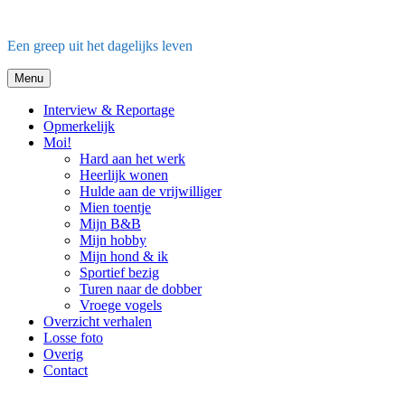
Ga
naar
Een greep uit het dagelijks leven
de
inhoud
Menu
Interview & Reportage
Opmerkelijk
Moi!
Hard aan het werk
Heerlijk wonen
Hulde aan de vrijwilliger
Mien toentje
Mijn B&B
Mijn hobby
Mijn hond & ik
Sportief bezig
Turen naar de dobber
Vroege vogels
Overzicht verhalen
Losse foto
Overig
Contact