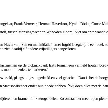
 Langelaar, Frank Vermeer, Herman Haverkort, Nynke Dicke, Corrie Mui
belstok, tussen Mensingeweer en Wehe-den Hoorn. Niet om er te wandel
Haverkort. Samen met initiatiefnemer Ingrid Leegte (die een boek schr
 zich daarbij elf andere vrijwilligers aangesloten.
plaatsnemen op de picknickbank laat Herman een vernield houten bordje 
s mooi om zoiets te markeren.´
isseld, plaagstootjes uitgedeeld en veel gelachen. Dan is het de hoogs
van Staatsbosbeheer onder hun hoede hebben. ´Wij doen alles met de ha
ijderen, en bramen flink terugsnoeien. Zo ontstaan er meer open plekke