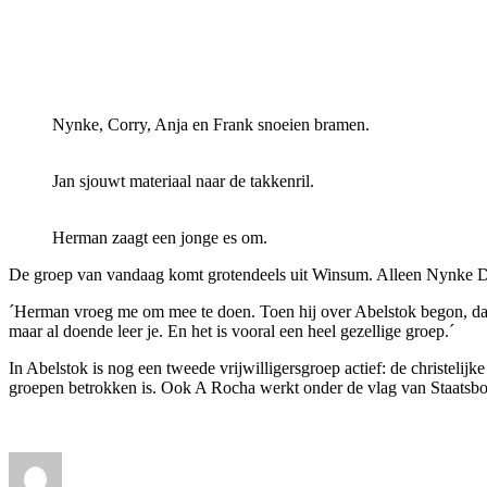
Nynke, Corry, Anja en Frank snoeien bramen.
Jan sjouwt materiaal naar de takkenril.
Herman zaagt een jonge es om.
De groep van vandaag komt grotendeels uit Winsum. Alleen Nynke Dic
´Herman vroeg me om mee te doen. Toen hij over Abelstok begon, dach
maar al doende leer je. En het is vooral een heel gezellige groep.´
In Abelstok is nog een tweede vrijwilligersgroep actief: de christelij
groepen betrokken is. Ook A Rocha werkt onder de vlag van Staatsbo
Auteur
Geplaatst
Categorieën
op