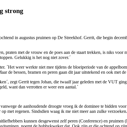
ng strong
htend in augustus pruimen op De Streekhof. Gerrit, die begin december z
tten, praten met de vrouw en de poes aan de staart trekken, is niks voor m
stoppen. Gelukkig is het nog niet zover.´
chter. ´Het weer werkte niet mee tijdens de bloeiperiode van de appelbom
Maar de bessen, bramen en peren gaan dit jaar uitstekend en ook met de 
n´, zegt Gerrit tegen Johan, die twaalf jaar geleden met de VUT ging e
ld, want dan verrotten er weer een aantal.´
n vanwege de aanhoudende droogte vroeg ik de dominee te bidden voor w
meer op met regenen. Sindsdien waag ik me niet meer aan zulke verzoeken.
itliefhebbers kunnen desgewenst zelf peren (Conference) en pruimen (
itaminen, noemt de hobbykweker dat. Ook zijn er die ochtend op zijn 