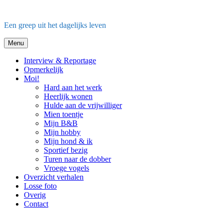
Ga
naar
Een greep uit het dagelijks leven
de
inhoud
Menu
Interview & Reportage
Opmerkelijk
Moi!
Hard aan het werk
Heerlijk wonen
Hulde aan de vrijwilliger
Mien toentje
Mijn B&B
Mijn hobby
Mijn hond & ik
Sportief bezig
Turen naar de dobber
Vroege vogels
Overzicht verhalen
Losse foto
Overig
Contact