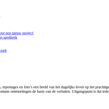
s
oor een nieuw project’
en apotheek
voelt
 reportages en foto’s een beeld van het dagelijks leven op het prachtig
tane ontmoetingen de basis van de verhalen. Uitgangspunt is dat ieder 