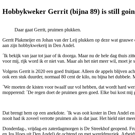
Hobbykweker Gerrit (bijna 89) is still goi
Daar gaat Gerrit, pruimen plukken.
Gerrit Plakmeijer en Johan van der Leij plukken op deze wat grauwe oc
aan zijn hobbykwekerij in Den Andel.
´Ik bekijk van jaar tot jaar of ik doorga. Maar nu de hele dag thuis zi
voor mij, rijk word ik er niet van. Maar als het niet meer wil, moet je 
Volgens Gerrit is 2020 een goed fruitjaar. Alleen de appels blijven a
ook een stuk duurder, normaal 80 cent de kilo, nu bijna het dubbele. 
´We moeten de kisten voor twaalf uur vol hebben, dat wordt hard werke
mopperend: ´De regen doet de pruimen geen goed. Elke bui kost mij ge
Dat brengt hem op een anekdote. ´Ik was ooit koster in Den Andel e
nooit had ik zoveel verrotte pruimen als in dat jaar. Het hield niet 
Donderdag-, vrijdag-en zaterdagmorgen is De Streekhof geopend. Fru
en Jos Hoes uit Den Andel) de ochtend op met wereldmuziek. Arbeidsv