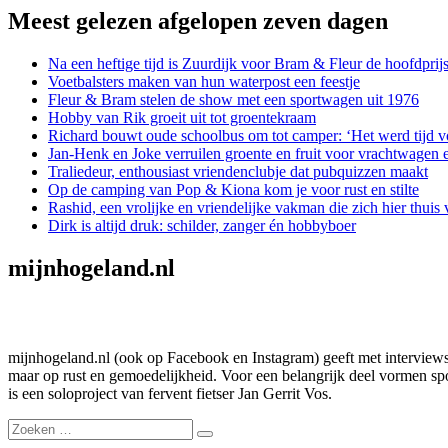
Meest gelezen afgelopen zeven dagen
Na een heftige tijd is Zuurdijk voor Bram & Fleur de hoofdprij
Voetbalsters maken van hun waterpost een feestje
Fleur & Bram stelen de show met een sportwagen uit 1976
Hobby van Rik groeit uit tot groentekraam
Richard bouwt oude schoolbus om tot camper: ‘Het werd tijd v
Jan-Henk en Joke verruilen groente en fruit voor vrachtwagen 
Traliedeur, enthousiast vriendenclubje dat pubquizzen maakt
Op de camping van Pop & Kiona kom je voor rust en stilte
Rashid, een vrolijke en vriendelijke vakman die zich hier thuis 
Dirk is altijd druk: schilder, zanger én hobbyboer
mijnhogeland.nl
mijnhogeland.nl (ook op Facebook en Instagram) geeft met interviews,
maar op rust en gemoedelijkheid. Voor een belangrijk deel vormen spon
is een soloproject van fervent fietser Jan Gerrit Vos.
Zoeken
Zoeken
naar: