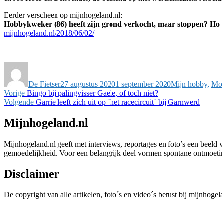
Eerder verscheen op mijnhogeland.nl:
Hobbykweker (86) heeft zijn grond verkocht, maar stoppen? Ho
mijnhogeland.nl/2018/06/02/
Auteur
Geplaatst
Categorieën
op
De Fietser
27 augustus 2020
1 september 2020
Mijn hobby
,
Mo
Bericht
Vorig
Vorige
Bingo bij palingvisser Gaele, of toch niet?
bericht:
Volgend
Volgende
Garrie leeft zich uit op ´het racecircuit´ bij Garnwerd
navigatie
bericht:
Mijnhogeland.nl
Mijnhogeland.nl geeft met interviews, reportages en foto’s een beeld 
gemoedelijkheid. Voor een belangrijk deel vormen spontane ontmoetinge
Disclaimer
De copyright van alle artikelen, foto´s en video´s berust bij mijnhoge