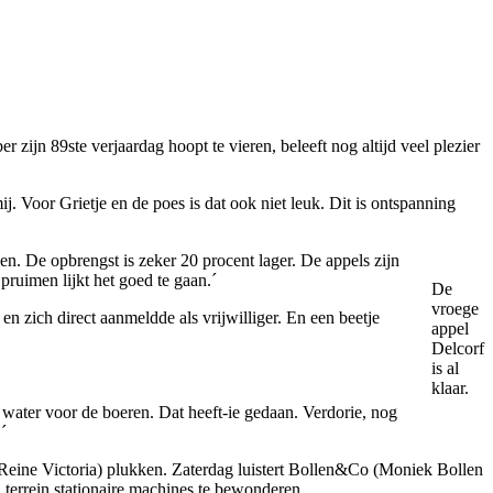
ijn 89ste verjaardag hoopt te vieren, beleeft nog altijd veel plezier
ij. Voor Grietje en de poes is dat ook niet leuk. Dit is ontspanning
en. De opbrengst is zeker 20 procent lager. De appels zijn
pruimen lijkt het goed te gaan.´
De
vroege
n zich direct aanmeldde als vrijwilliger. En een beetje
appel
Delcorf
is al
klaar.
ater voor de boeren. Dat heeft-ie gedaan. Verdorie, nog
´
Reine Victoria) plukken. Zaterdag luistert Bollen&Co (Moniek Bollen
terrein stationaire machines te bewonderen.