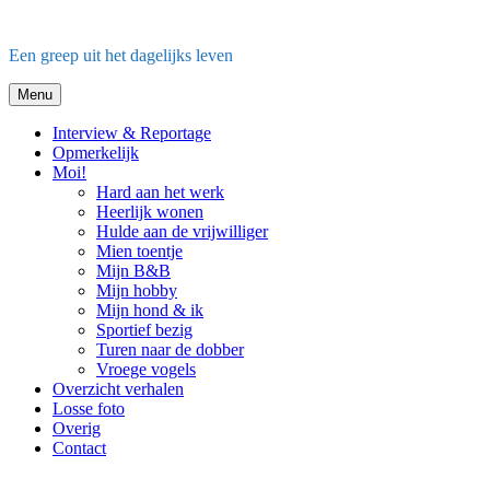
Ga
naar
Een greep uit het dagelijks leven
de
inhoud
Menu
Interview & Reportage
Opmerkelijk
Moi!
Hard aan het werk
Heerlijk wonen
Hulde aan de vrijwilliger
Mien toentje
Mijn B&B
Mijn hobby
Mijn hond & ik
Sportief bezig
Turen naar de dobber
Vroege vogels
Overzicht verhalen
Losse foto
Overig
Contact