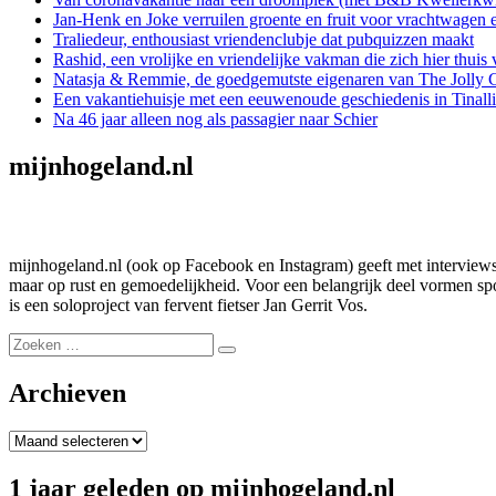
Jan-Henk en Joke verruilen groente en fruit voor vrachtwagen 
Traliedeur, enthousiast vriendenclubje dat pubquizzen maakt
Rashid, een vrolijke en vriendelijke vakman die zich hier thuis 
Natasja & Remmie, de goedgemutste eigenaren van The Jolly 
Een vakantiehuisje met een eeuwenoude geschiedenis in Tinall
Na 46 jaar alleen nog als passagier naar Schier
mijnhogeland.nl
mijnhogeland.nl (ook op Facebook en Instagram) geeft met interviews,
maar op rust en gemoedelijkheid. Voor een belangrijk deel vormen spon
is een soloproject van fervent fietser Jan Gerrit Vos.
Zoeken
Zoeken
naar:
Archieven
Archieven
1 jaar geleden op mijnhogeland.nl