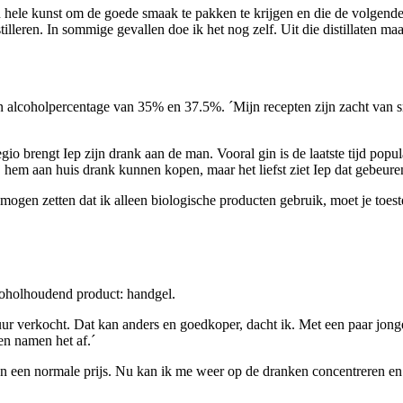
en hele kunst om de goede smaak te pakken te krijgen en die de volgende 
tilleren. In sommige gevallen doe ik het nog zelf. Uit die distillaten m
en alcoholpercentage van 35% en 37.5%. ´Mijn recepten zijn zacht van 
e regio brengt Iep zijn drank aan de man. Vooral gin is de laatste tijd p
j hem aan huis drank kunnen kopen, maar het liefst ziet Iep dat gebeur
 mogen zetten dat ik alleen biologische producten gebruik, moet je toes
lcoholhoudend product: handgel.
ur verkocht. Dat kan anders en goedkoper, dacht ik. Met een paar jong
en namen het af.´
een normale prijs. Nu kan ik me weer op de dranken concentreren en d