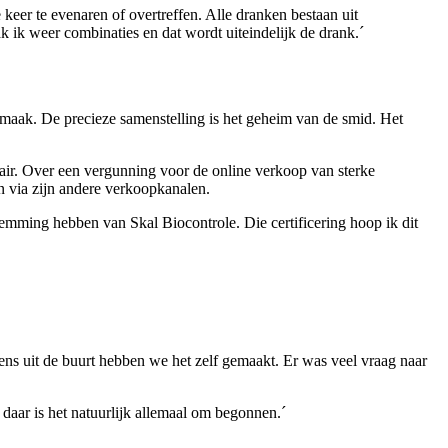
keer te evenaren of overtreffen. Alle dranken bestaan uit
aak ik weer combinaties en dat wordt uiteindelijk de drank.´
smaak. De precieze samenstelling is het geheim van de smid. Het
opulair. Over een vergunning voor de online verkoop van sterke
en via zijn andere verkoopkanalen.
temming hebben van Skal Biocontrole. Die certificering hoop ik dit
ens uit de buurt hebben we het zelf gemaakt. Er was veel vraag naar
aar is het natuurlijk allemaal om begonnen.´