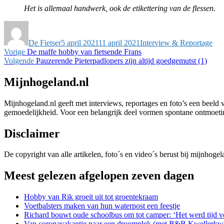
Het is allemaal handwerk, ook de etikettering van de flessen.
Auteur
Geplaatst
Categorieën
op
De Fietser
5 april 2021
11 april 2021
Interview & Reportage
Bericht
Vorig
Vorige
De maffe hobby van fietsende Frans
bericht:
Volgend
Volgende
Pauzerende Pieterpadlopers zijn altijd goedgemutst (1)
navigatie
bericht:
Mijnhogeland.nl
Mijnhogeland.nl geeft met interviews, reportages en foto’s een beeld 
gemoedelijkheid. Voor een belangrijk deel vormen spontane ontmoetinge
Disclaimer
De copyright van alle artikelen, foto´s en video´s berust bij mijnhoge
Meest gelezen afgelopen zeven dagen
Hobby van Rik groeit uit tot groentekraam
Voetbalsters maken van hun waterpost een feestje
Richard bouwt oude schoolbus om tot camper: ‘Het werd tijd v
Van coronavakantie naar een droomplek (met B&B Kwellerkwi