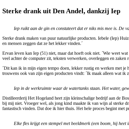
Sterke drank uit Den Andel, dankzij Iep
Iep ruikt aan de gin en constateert dat er niks mis mee is. D
Sterke drank maken van puur natuurlijke producten. Iebele (Iep) Huize
en mensen zeggen dat ze het lekker vinden.´
Ervan leven kan Iep (51) niet, maar dat hoeft ook niet. ´Wie weet wat
veel achter de computer zit, teksten verwerken, overleggen en zaken r
´Dit kan ik in mijn eigen tempo doen, lekker rustig en werken met je ha
trouwens ook van zijn eigen producten vindt: ´Ik maak alleen wat ik ze
Iep in de werkruimte waar de watertanks staan. Het water, gewoo
Distilleerderij Het Hogeland heet zijn kleinschalige bedrijf aan de Bo
bij mij niet. Vroeger wel, als jong kind maakte ik van wijn al ster
fantastisch vinden. Dat doe ik hier thuis. Het hele proces begint met p
Elke fles krijgt een stempel met beeldmerk (een boom, hij heet