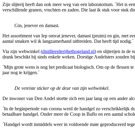
Zijn slijterij heeft dan ook meer weg van een laboratorium. ´Het is e
verschillende granen, vruchten en zaden. Die laat ik stuk voor stuk dis
Gin, jenever en damast.
Het assortiment van Iep omvat jenever, damast (pruim) en gin, met e
aantal smaken wil ik langzamerhand uitbreiden. Dat heeft tijd nodig.´
Via zijn webwinkel (
distilleerderijhethogeland.nl
) en slijterijen in d
drank beschikt hij sinds enkele weken. Dorstige Andelsters zouden bi
´Mijn grote wens is nog het predicaat biologisch. Om op de flessen te
jaar nog te krijgen.´
De vereiste sticker op de deur van zijn webwinkel.
De inwoner van Den Andel stortte zich een jaar lang op een ander a
´In de beginperiode van corona werd de handgel zo verschrikkelijk du
betaalbare handgel. Onder meer de Coop in Baflo en een aantal schol
´Handgel wordt inmiddels weer in voldoende mate geproduceerd tegen 