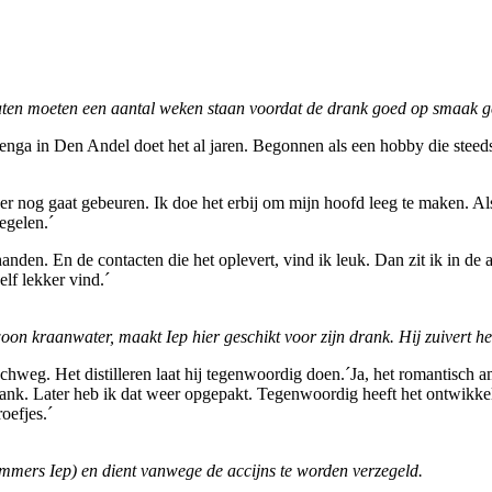
e vaten moeten een aantal weken staan voordat de drank goed op smaak 
nga in Den Andel doet het al jaren. Begonnen als een hobby die steeds s
 er nog gaat gebeuren. Ik doe het erbij om mijn hoofd leeg te maken. Al
egelen.´
nden. En de contacten die het oplevert, vind ik leuk. Dan zit ik in de au
lf lekker vind.´
n kraanwater, maakt Iep hier geschikt voor zijn drank. Hij zuivert het d
schweg. Het distilleren laat hij tegenwoordig doen.´Ja, het romantisch am
ke drank. Later heb ik dat weer opgepakt. Tegenwoordig heeft het ontw
roefjes.´
 immers Iep) en dient vanwege de accijns te worden verzegeld.