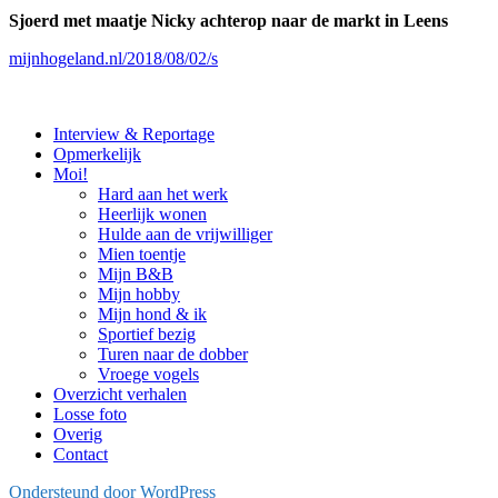
Sjoerd met maatje Nicky achterop naar de markt in Leens
mijnhogeland.nl/2018/08/02/s
Interview & Reportage
Opmerkelijk
Moi!
Hard aan het werk
Heerlijk wonen
Hulde aan de vrijwilliger
Mien toentje
Mijn B&B
Mijn hobby
Mijn hond & ik
Sportief bezig
Turen naar de dobber
Vroege vogels
Overzicht verhalen
Losse foto
Overig
Contact
Ondersteund door WordPress