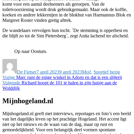
komt voor een aantal deelnemers als geroepen. Van de
toiletvoorziening wordt druk gebruikgemaakt. Maar ook de koffie,
koeken en andere lekkernijen in de blokhut van Harmannus Blok en
Margreet Rosier vinden gretig aftrek.
De wandelaars vervolgen hun tocht. ´De stemming is opperbest en
die blijft zo tot de Sint Pietersberg´, zegt Anita lachend ter afscheid.
Op naar Oostum.
Auteur
Geplaatst
Categorieën
op
De Fietser
7 april 2023
9 april 2023
Moi!
,
Sportief bezig
Bericht
Vorig
Vorige
Marc runt de enige winkel in Adorp en dat is een slijterij
bericht:
Volgend
Volgende
Richard hoopt de 101 te halen in zijn huisje aan de
navigatie
bericht:
Wolddijk
Mijnhogeland.nl
Mijnhogeland.nl geeft met interviews, reportages en foto’s een beeld
van het dagelijks leven op het prachtige Hogeland. Het accent ligt
niet op het nieuws en de waan van de dag, maar op rust en
gemoedelijkheid. Voor een belangrijk deel vormen spontane