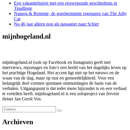
Een vakantiehuisje met een eeuwenoude geschiedenis in
Tinallinge
Natasja & Remmie, de goedgemutste eigenaren van The Jolly
Cat
Na 46 jaar alleen nog als passagier naar Schier
mijnhogeland.nl
mijnhogeland.nl (ook op Facebook en Instagram) geeft met
interviews, reportages en foto’s een beeld van het dagelijks leven op
het prachtige Hogeland. Het accent ligt niet op het nieuws en de
waan van de dag, maar op rust en gemoedelijkheid. Voor een
belangrijk deel vormen spontane ontmoetingen de basis van de
verhalen. Uitgangspunt is dat ieder mens bijzonder is en een verhaal
te vertellen heeft. mijnhogeland.nl is een soloproject van fervent
fietser Jan Gerrit Vos.
Zoeken
Zoeken
naar:
Archieven