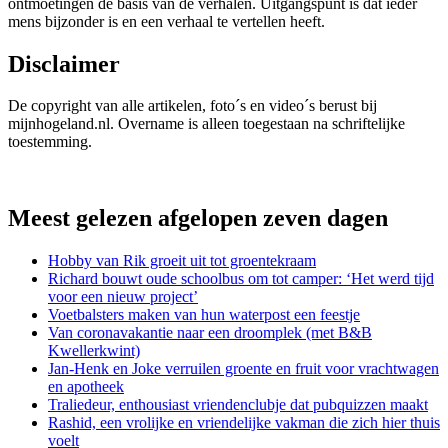
ontmoetingen de basis van de verhalen. Uitgangspunt is dat ieder
mens bijzonder is en een verhaal te vertellen heeft.
Disclaimer
De copyright van alle artikelen, foto´s en video´s berust bij
mijnhogeland.nl. Overname is alleen toegestaan na schriftelijke
toestemming.
Meest gelezen afgelopen zeven dagen
Hobby van Rik groeit uit tot groentekraam
Richard bouwt oude schoolbus om tot camper: ‘Het werd tijd
voor een nieuw project’
Voetbalsters maken van hun waterpost een feestje
Van coronavakantie naar een droomplek (met B&B
Kwellerkwint)
Jan-Henk en Joke verruilen groente en fruit voor vrachtwagen
en apotheek
Traliedeur, enthousiast vriendenclubje dat pubquizzen maakt
Rashid, een vrolijke en vriendelijke vakman die zich hier thuis
voelt