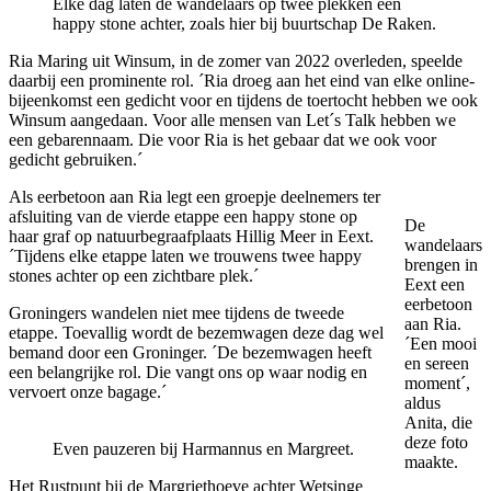
Elke dag laten de wandelaars op twee plekken een
happy stone achter, zoals hier bij buurtschap De Raken.
Ria Maring uit Winsum, in de zomer van 2022 overleden, speelde
daarbij een prominente rol. ´Ria droeg aan het eind van elke online-
bijeenkomst een gedicht voor en tijdens de toertocht hebben we ook
Winsum aangedaan. Voor alle mensen van Let´s Talk hebben we
een gebarennaam. Die voor Ria is het gebaar dat we ook voor
gedicht gebruiken.´
Als eerbetoon aan Ria legt een groepje deelnemers ter
afsluiting van de vierde etappe een happy stone op
De
haar graf op natuurbegraafplaats Hillig Meer in Eext.
wandelaars
´Tijdens elke etappe laten we trouwens twee happy
brengen in
stones achter op een zichtbare plek.´
Eext een
eerbetoon
Groningers wandelen niet mee tijdens de tweede
aan Ria.
etappe. Toevallig wordt de bezemwagen deze dag wel
´Een mooi
bemand door een Groninger. ´De bezemwagen heeft
en sereen
een belangrijke rol. Die vangt ons op waar nodig en
moment´,
vervoert onze bagage.´
aldus
Anita, die
deze foto
Even pauzeren bij Harmannus en Margreet.
maakte.
Het Rustpunt bij de Margriethoeve achter Wetsinge