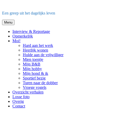
Ga
naar
Een greep uit het dagelijks leven
de
inhoud
Menu
Interview & Reportage
Opmerkelijk
Moi!
Hard aan het werk
Heerlijk wonen
Hulde aan de vrijwilliger
Mien toentje
Mijn B&B
Mijn hobby
Mijn hond & ik
Sportief bezig
Turen naar de dobber
Vroege vogels
Overzicht verhalen
Losse foto
Overig
Contact