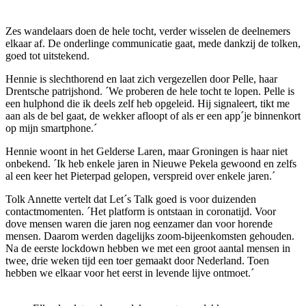
Zes wandelaars doen de hele tocht, verder wisselen de deelnemers
elkaar af. De onderlinge communicatie gaat, mede dankzij de tolken,
goed tot uitstekend.
Hennie is slechthorend en laat zich vergezellen door Pelle, haar
Drentsche patrijshond. ´We proberen de hele tocht te lopen. Pelle is
een hulphond die ik deels zelf heb opgeleid. Hij signaleert, tikt me
aan als de bel gaat, de wekker afloopt of als er een app´je binnenkort
op mijn smartphone.´
Hennie woont in het Gelderse Laren, maar Groningen is haar niet
onbekend. ´Ik heb enkele jaren in Nieuwe Pekela gewoond en zelfs
al een keer het Pieterpad gelopen, verspreid over enkele jaren.´
Tolk Annette vertelt dat Let´s Talk goed is voor duizenden
contactmomenten. ´Het platform is ontstaan in coronatijd. Voor
dove mensen waren die jaren nog eenzamer dan voor horende
mensen. Daarom werden dagelijks zoom-bijeenkomsten gehouden.
Na de eerste lockdown hebben we met een groot aantal mensen in
twee, drie weken tijd een toer gemaakt door Nederland. Toen
hebben we elkaar voor het eerst in levende lijve ontmoet.´