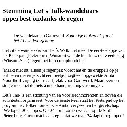
Stemming Let´s Talk-wandelaars
opperbest ondanks de regen
De wandelaars in Garnwerd.
Sommige maken als groet
het I Love You-gebaar.
Het zit de wandelaars van Let´s Walk niet mee. De eerste etappe van
het Pieterpad (Pieterburen-Winsum) waaide het flink, de tweede dag
(Winsum-Stad) regent het bijna onophoudelijk.
´Maakt niet uit, alleen je regenpak wordt nat en de druppels op je
bril belemmeren je zicht een beetje´, zegt een opgewekte Anita
Noordhoff vrijdag (31 maart) vlak voor Garnwerd. Maar even een
stukje mee met de fiets aan de hand, richting Groningen.
Let´s Talk is een stichting van en voor slechthorenden en doven die
activiteiten organiseert. Voor de eerste keer staat het Pieterpad op het
programma. Tolken, onder wie Anita, vergezellen het gezelschap.
´We lopen 26 etappes. Op 24 april komen we aan op de Sint-
Pietersberg. Onvoorstelbaar zeg… dat we over 24 dagen nog lopen!
´